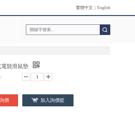
繁體中文
|
English
搜索
式電競滑鼠墊
：
詢價
加入詢價籃