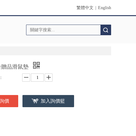
繁體中文
|
English
搜索
告贈品滑鼠墊
：
詢價
加入詢價籃